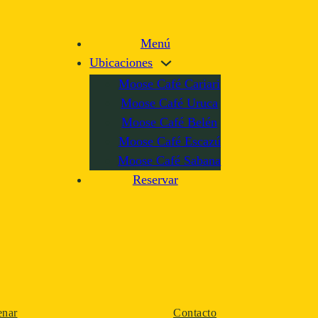
Menú
Ubicaciones
Moose Café Cariari
Moose Café Uruca
Moose Café Belén
Moose Café Escazú
Moose Café Sabana
Reservar
enar
Contacto